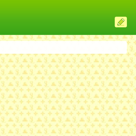
ス
レ
投
稿