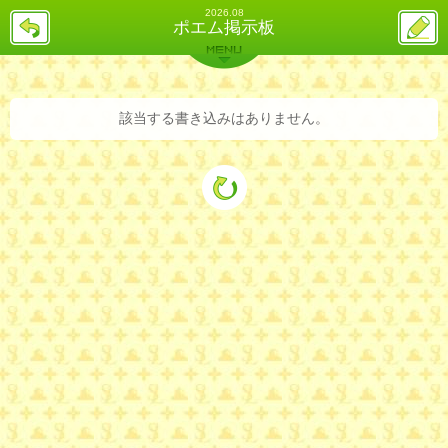
2026.08
戻
ス
ポエム掲示板
る
レ
投
MENU
稿
バックナンバー
詳細検索
ランキング
まとめ
該当する書き込みはありません。