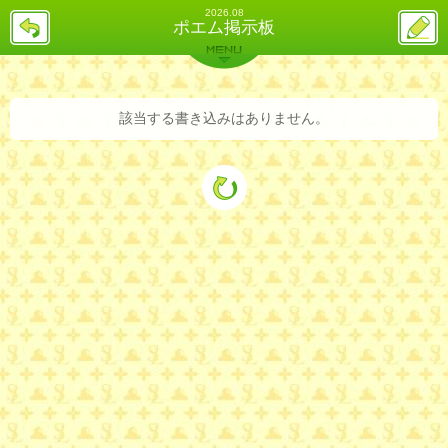
2026.08
戻
ス
ポエム掲示板
る
レ
投
MENU
稿
バックナンバー
詳細検索
ランキング
まとめ
該当する書き込みはありません。