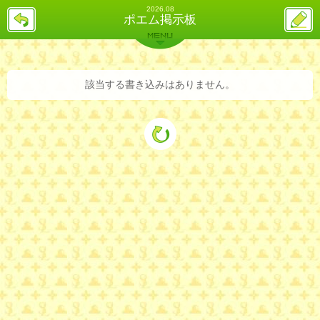
2026.08
戻
ス
ポエム掲示板
る
レ
投
MENU
稿
バックナンバー
詳細検索
ランキング
まとめ
該当する書き込みはありません。