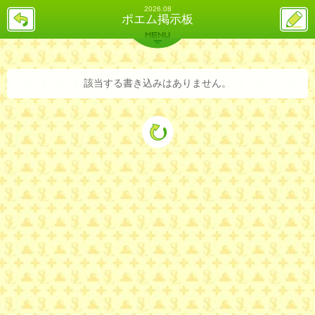
2026.08
戻
ス
ポエム掲示板
る
レ
投
MENU
稿
バックナンバー
詳細検索
ランキング
まとめ
該当する書き込みはありません。