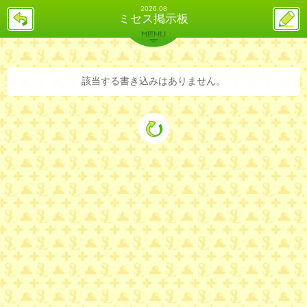
2026.08
戻
ス
ミセス掲示板
る
レ
投
MENU
稿
バックナンバー
詳細検索
ランキング
まとめ
該当する書き込みはありません。