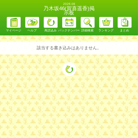
2026.08
乃木坂46(賀喜遥香)掲
示板
マイページ
ヘルプ
再読込み
バックナンバー
詳細検索
ランキング
まとめ
該当する書き込みはありません。