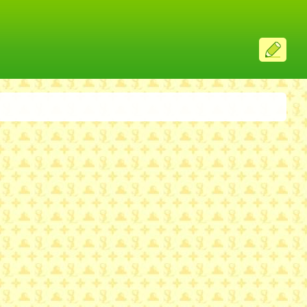
ス
レ
投
稿