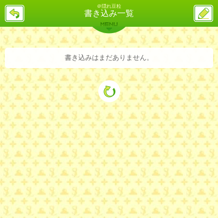
＠隠れ豆粒
戻
ス
書き込み一覧
る
レ
投
MENU
稿
バックナンバー
詳細検索
ランキング
まとめ
書き込みはまだありません。