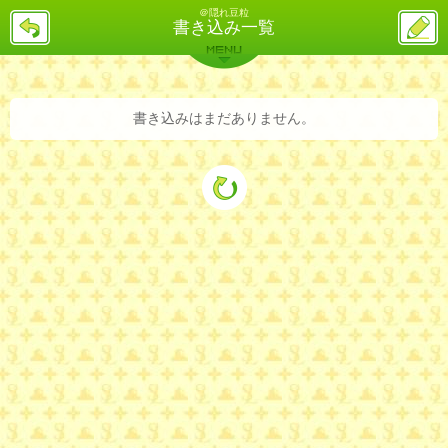
＠隠れ豆粒
戻
ス
書き込み一覧
る
レ
投
MENU
稿
バックナンバー
詳細検索
ランキング
まとめ
書き込みはまだありません。