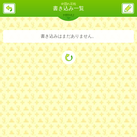
＠隠れ豆粒
戻
ス
書き込み一覧
る
レ
投
MENU
稿
バックナンバー
詳細検索
ランキング
まとめ
書き込みはまだありません。