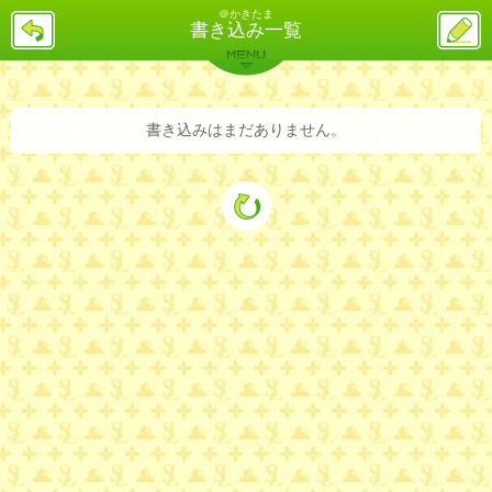
＠かきたま
戻
ス
書き込み一覧
る
レ
投
MENU
稿
バックナンバー
詳細検索
ランキング
まとめ
書き込みはまだありません。