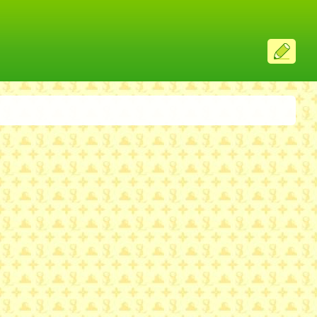
ス
レ
投
稿