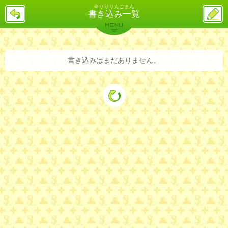
＠りりりんごまん
戻
ス
書き込み一覧
る
レ
投
MENU
稿
バックナンバー
詳細検索
ランキング
まとめ
書き込みはまだありません。