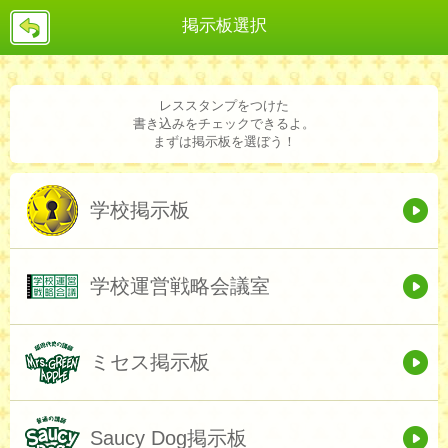
戻
掲示板選択
る
レススタンプをつけた
書き込みをチェックできるよ。
まずは掲示板を選ぼう！
学校掲示板
学校運営戦略会議室
ミセス掲示板
Saucy Dog掲示板