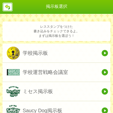
戻
掲示板選択
る
レススタンプをつけた
書き込みをチェックできるよ。
まずは掲示板を選ぼう！
学校掲示板
学校運営戦略会議室
ミセス掲示板
Saucy Dog掲示板