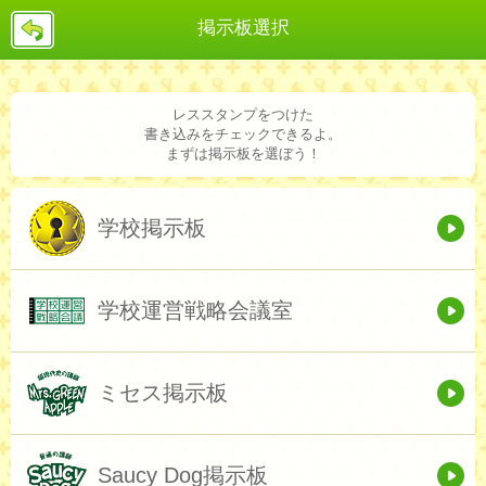
戻
掲示板選択
る
レススタンプをつけた
書き込みをチェックできるよ。
まずは掲示板を選ぼう！
学校掲示板
学校運営戦略会議室
ミセス掲示板
Saucy Dog掲示板