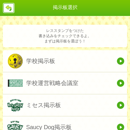
戻
掲示板選択
る
レススタンプをつけた
書き込みをチェックできるよ。
まずは掲示板を選ぼう！
学校掲示板
学校運営戦略会議室
ミセス掲示板
Saucy Dog掲示板