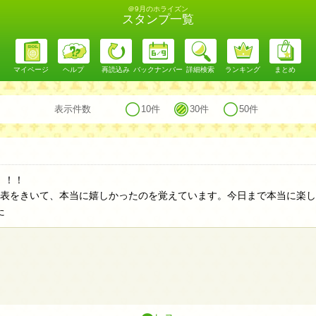
＠9月のホライズン
スタンプ一覧
マイページ
ヘルプ
再読込み
バックナンバー
詳細検索
ランキング
まとめ
表示件数
10件
30件
50件
！！！
発表をきいて、本当に嬉しかったのを覚えています。今日まで本当に楽
た