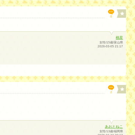
0
桃星
女性/15歳/富山県
2026-03-05 21:17
2
あおとねこ
女性/13歳/福岡県