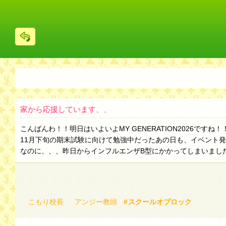
戻
る
家から応援しています、、
こんばんわ！！明日はいよいよMY GENERATION2026ですね！
11月下旬の期末試験に向けて勉強中だったあの日も、イベント
なのに、、、昨日からインフルエンザB型にかかってしまいまし
こもり校長
アンジー教頭
スクールオブロック