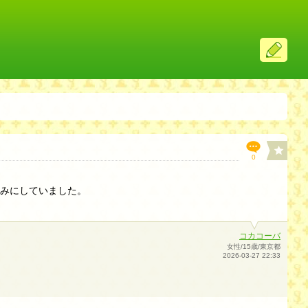
ス
レ
投
稿
0
しみにしていました。
コカコーバ
女性/15歳/東京都
2026-03-27 22:33