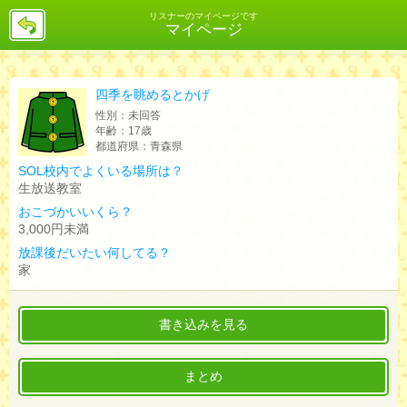
戻
リスナーのマイページです
マイページ
る
四季を眺めるとかげ
性別：
未回答
年齢：
17歳
都道府県：
青森県
SOL校内でよくいる場所は？
生放送教室
おこづかいいくら？
3,000円未満
放課後だいたい何してる？
家
書き込みを見る
まとめ