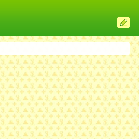
ス
レ
投
稿