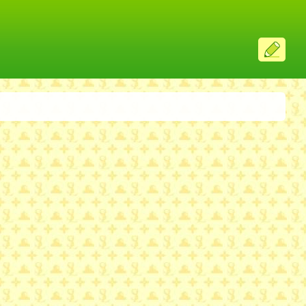
ス
レ
投
稿