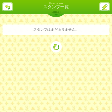
＠mac shake
戻
ス
スタンプ一覧
る
レ
投
MENU
稿
バックナンバー
詳細検索
ランキング
まとめ
スタンプはまだありません。