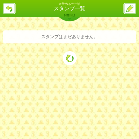
＠飲めるラー油
戻
ス
スタンプ一覧
る
レ
投
MENU
稿
バックナンバー
詳細検索
ランキング
まとめ
スタンプはまだありません。