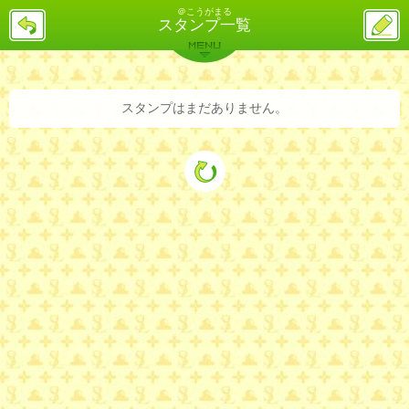
＠こうがまる
戻
ス
スタンプ一覧
る
レ
投
MENU
稿
バックナンバー
詳細検索
ランキング
まとめ
スタンプはまだありません。