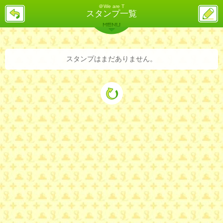
＠We are T
戻
ス
スタンプ一覧
る
レ
投
MENU
稿
バックナンバー
詳細検索
ランキング
まとめ
スタンプはまだありません。