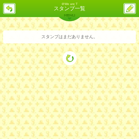
＠We are T
戻
ス
スタンプ一覧
る
レ
投
MENU
稿
バックナンバー
詳細検索
ランキング
まとめ
スタンプはまだありません。