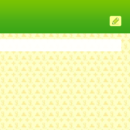
ス
レ
投
稿