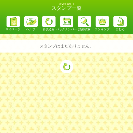
＠We are T
スタンプ一覧
マイページ
ヘルプ
再読込み
バックナンバー
詳細検索
ランキング
まとめ
スタンプはまだありません。