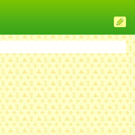
ス
レ
投
稿