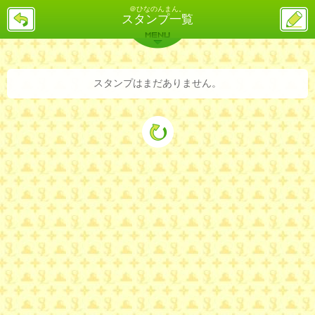
＠ひなのんまん。
戻
ス
スタンプ一覧
る
レ
投
MENU
稿
バックナンバー
詳細検索
ランキング
まとめ
スタンプはまだありません。