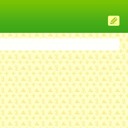
ス
レ
投
稿