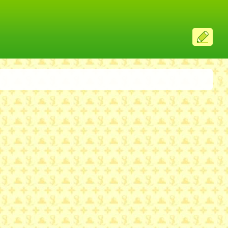
ス
レ
投
稿