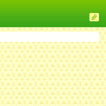
ス
レ
投
稿