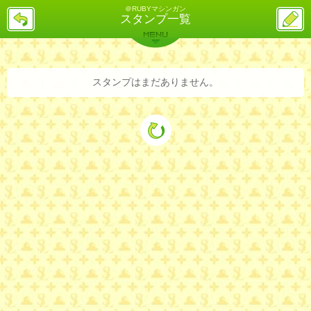
＠RUBYマシンガン
戻
ス
スタンプ一覧
る
レ
投
MENU
稿
バックナンバー
詳細検索
ランキング
まとめ
スタンプはまだありません。