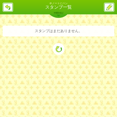
＠ノートにペン
戻
ス
スタンプ一覧
る
レ
投
MENU
稿
バックナンバー
詳細検索
ランキング
まとめ
スタンプはまだありません。