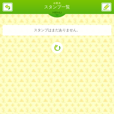
＠希木
戻
ス
スタンプ一覧
る
レ
投
MENU
稿
バックナンバー
詳細検索
ランキング
まとめ
スタンプはまだありません。