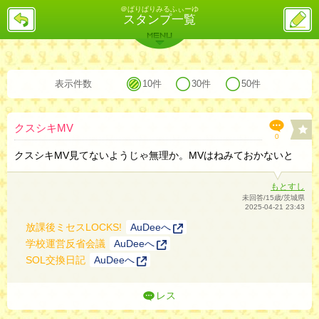
＠ぱりぱりみるふぃーゆ
戻
ス
スタンプ一覧
る
レ
投
MENU
稿
バックナンバー
詳細検索
ランキング
まとめ
表示件数
10件
30件
50件
クスシキMV
0
クスシキMV見てないようじゃ無理か。MVはねみておかないと
もとすし
未回答/15歳/茨城県
2025-04-21 23:43
放課後ミセスLOCKS!
AuDeeへ
学校運営反省会議
AuDeeへ
SOL交換日記
AuDeeへ
レス