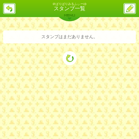
＠ぱりぱりみるふぃーゆ
戻
ス
スタンプ一覧
る
レ
投
MENU
稿
バックナンバー
詳細検索
ランキング
まとめ
スタンプはまだありません。