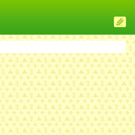
ス
レ
投
稿