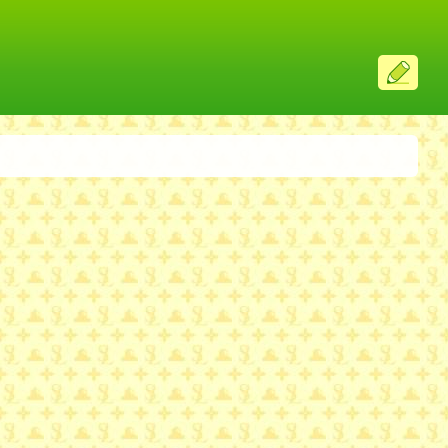
ス
レ
投
稿