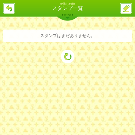
＠推しの娘
戻
ス
スタンプ一覧
る
レ
投
MENU
稿
バックナンバー
詳細検索
ランキング
まとめ
スタンプはまだありません。