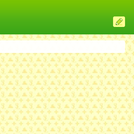
ス
レ
投
稿