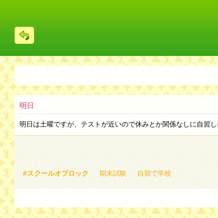
戻
る
明日
明日は土曜ですが、テストが近いので休みとか関係なしに自習し
スクールオブロック
期末試験
自習で学校