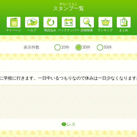
＠なにえもじ
スタンプ一覧
マイページ
ヘルプ
再読込み
バックナンバー
詳細検索
ランキング
まとめ
表示件数
10件
30件
50件
に学校に行きます。一日中いるつもりなので休みは一日少なくなります
レス