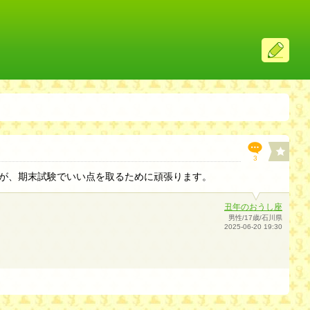
ス
レ
投
稿
3
が、期末試験でいい点を取るために頑張ります。
丑年のおうし座
男性/17歳/石川県
2025-06-20 19:30