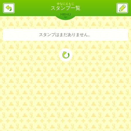
＠なにえもじ
戻
ス
スタンプ一覧
る
レ
投
MENU
稿
バックナンバー
詳細検索
ランキング
まとめ
スタンプはまだありません。