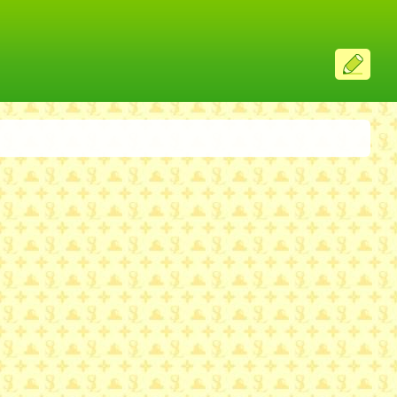
ス
レ
投
稿