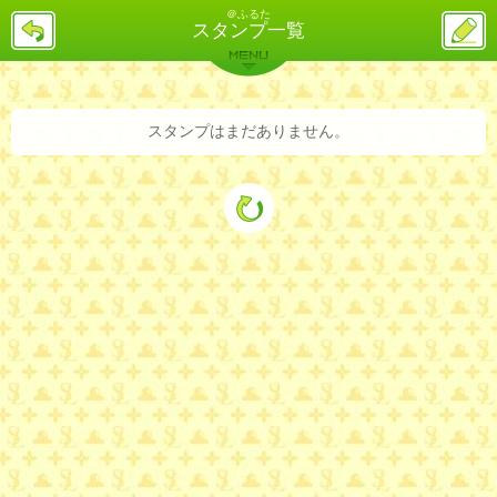
＠ふるた
戻
ス
スタンプ一覧
る
レ
投
MENU
稿
バックナンバー
詳細検索
ランキング
まとめ
スタンプはまだありません。