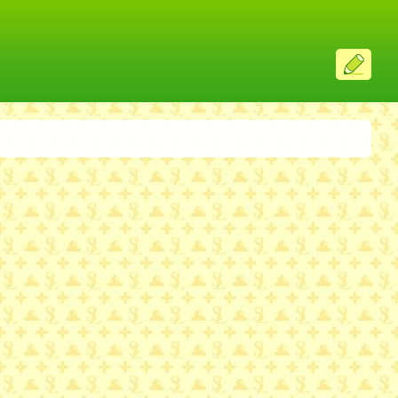
ス
レ
投
稿