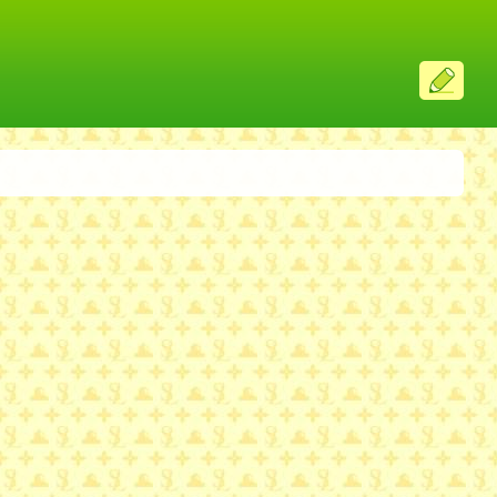
ス
レ
投
稿