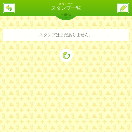
＠りぃーか
戻
ス
スタンプ一覧
る
レ
投
MENU
稿
バックナンバー
詳細検索
ランキング
まとめ
スタンプはまだありません。