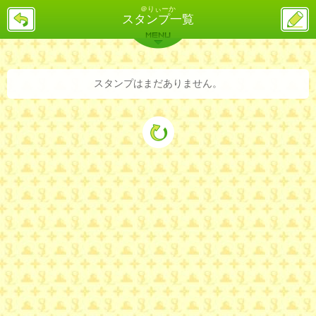
＠りぃーか
戻
ス
スタンプ一覧
る
レ
投
MENU
稿
バックナンバー
詳細検索
ランキング
まとめ
スタンプはまだありません。