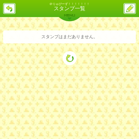
＠りゅびーず！！！！！！！
戻
ス
スタンプ一覧
る
レ
投
MENU
稿
バックナンバー
詳細検索
ランキング
まとめ
スタンプはまだありません。